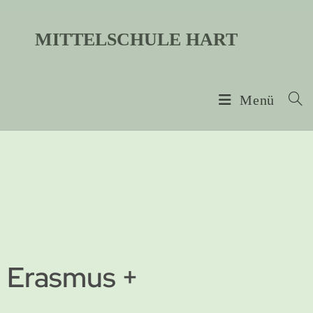
MITTELSCHULE HART
Menü
Erasmus +